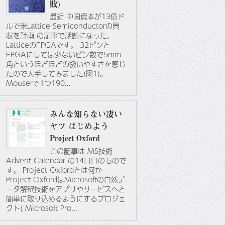
敗)
最近 中国資本が13億ド
ルで米Lattice Semiconductorの買
収を計画 の記事で話題になった、
LatticeのFPGAです。 32ピンと
FPGAにしては少ないピン数で5mm
角というほどほどの扱いやすさを感じ
たので入手してみました(図1)。
Mouserで1つ190...
みんな知らない凄い
ヤツ はじめよう
Project Oxford
この記事は MS技術
Advent Calendar の14日目のもので
す。 Project Oxfordとは何か
Project OxfordはMicrosoftの自然デ
ータ解釈技術をアプリやサービスへと
簡単に取り込めるようにするプロジェ
クト( Microsoft Pro...