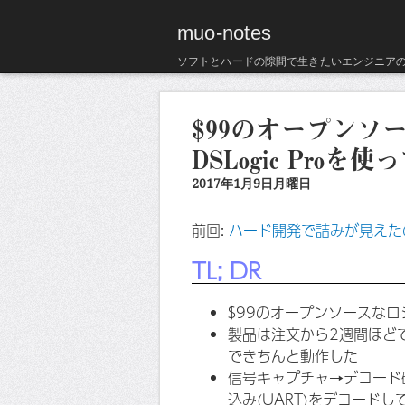
muo-notes
ソフトとハードの隙間で生きたいエンジニア
$99のオープンソ
DSLogic Pr
2017年1月9日月曜日
前回:
ハード開発で詰みが見えた
TL; DR
$99のオープンソースなロジ
製品は注文から2週間ほど
できちんと動作した
信号キャプチャ→デコード確認の
込み(UART)をデコードし