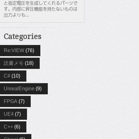
と指定電圧を生成してくれるパーツで
す。内部に昇圧機能を持たないものは
出力よりも...
Categories
Re:VIEW
(76)
読書メモ
(18)
C#
(10)
UnrealEngine
(9)
FPGA
(7)
UE4
(7)
C++
(6)