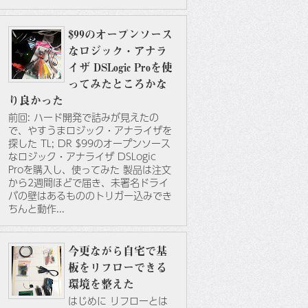
$99のオープンソース
なロジック・アナラ
イザ DSLogic Proを使
ってみたところかな
り良かった
前回: ハード開発で詰みが見えたの
で、やすうまロジック・アナライザを
探した TL; DR $99のオープンソース
なロジック・アナライザ DSLogic
Proを購入し、使ってみた 製品は注文
から2週間ほどで届き、未署名ドライ
バの壁はあるもののトリガー込みでき
ちんと動作...
今更ながら自宅で基
板をリフローできる
環境を整えた
はじめに リフローとは