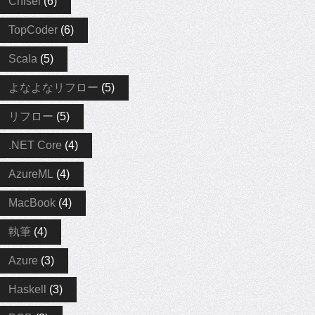
Chisel
(6)
TopCoder
(6)
Scala
(5)
よなよなリフロー
(5)
リフロー
(5)
.NET Core
(4)
AzureML
(4)
MacBook
(4)
執筆
(4)
Azure
(3)
Haskell
(3)