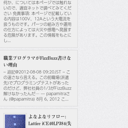
何か、については本ページでは触れな
いので、適宜ネットで調べてみてくだ
さい 免責事項: 本ページで記載してい
る内容は100V、12Aという大電流を
扱うものです。パーツの組み方や運用
の仕方によっては火災や感電へ発展す
る危険があります。この情報をもとに
し...
職業プログラマがFizzBuzz書けな
い理由
-- 追記@2012-08-08 09:20JST -- こ
の速さなら言える。この前職場(派遣
先)でプログラミングテストがあった
のだけど、弊社社員の1/3がFizzBuzz
解けなかったんだ… — papamitraさ
ん (@papamitra) 8月 6, 2012 こ...
よなよなリフロー:
Lattice iCE40LP384(失