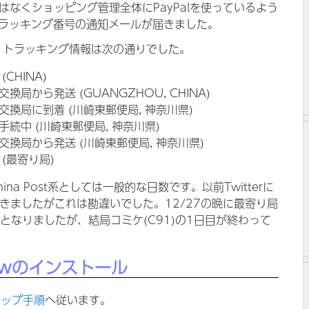
だけではなくショッピング管理全体にPayPalを使っているよう
荷物トラッキング番号の通知メールが届きました。
、トラッキング情報は次の通りでした。
(CHINA)
国際交換局から発送 (GUANGZHOU, CHINA)
 国際交換局に到着 (川崎東郵便局, 神奈川県)
 通関手続中 (川崎東郵便局, 神奈川県)
 国際交換局から発送 (川崎東郵便局, 神奈川県)
着 (最寄り局)
na Post系としては一般的な日数です。以前Twitterに
きましたがこれは勘違いでした。12/27の晩に最寄り局
となりましたが、結局コミケ(C91)の1日目が終わって
iewのインストール
アップ手順
へ従います。