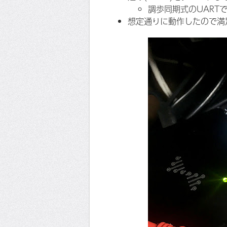
調歩同期式のUARTで
想定通りに動作したので満