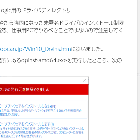
SLogic用のドライバディレクトリ
0でやたら強固になった未署名ドライバのインストール制限
当然、仕事用PCでやるべきことではないので注意してく
coocan.jp/Win10_DrvIns.htm
に従いました。
あるdpinst-amd64.exeを実行したところ、次の