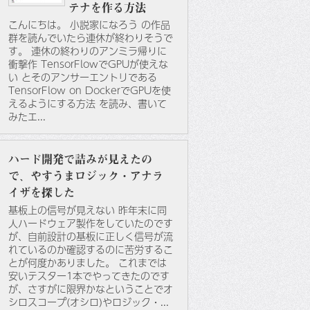
テナを作る方法
こんにちは。 小説家になろう の作品
群を読んでいたら連休が終わりそうで
す。 連休の終わりのアンミラ帰りに
衝撃作 TensorFlowでGPUが使えな
い とそのアンサーエントリである
TensorFlow on DockerでGPUを使
えるようにする方法 を読み、書いて
みたエ...
ハード開発で詰みが見えたの
で、やすうまロジック・アナラ
イザを探した
基板上の信号が見えない 昨年末に同
人ハードウェア製作をしていたのです
が、自前設計の基板に正しく信号が流
れているのか確認するのに苦労するこ
とが何度かありました。 これまでは
安いテスター1本でやってきたのです
が、さすがに限界かなということでオ
シロスコープ(オシロ)やロジック・...