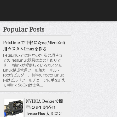
Popular Posts
PetaLinuxで手軽にZynq(MicroZed)
用カスタムLinuxを作る
PetaLinuxとは何なのか 私の現時点
でのPetaLinux認識は次のとおりで
す。 Xilinxが提供しているカスタム
Linux構成管理ツール兼カーネル・
rootfsビルダー。標準のYocto Linux
向けビルドツールチェーンに手を加え
てXilinx SoC向けの各...
NVIDIA Dockerで簡
単にGPU対応の
TensorFlow入りコン