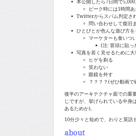
本公開したら7日間で5,00
ピーク時には1時間あ
Twitterからスパム判定
問い合わせして復旧ま
ひとびとが色んな遊び方を
マーケターも食いつ
(注: 冒頭に貼
写真を若く見せるために大
ヒゲを剃る
笑わない
眼鏡を外す
？？？？(ぜひ動画で
後半のアーキテクチャ面での重
じですが、挙げられている中身
あるためか)。
10分少々と短めで、わりと英語
about