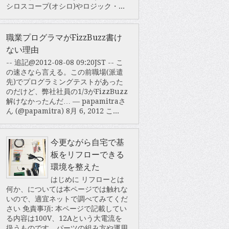
シロスコープ(オシロ)やロジック・...
職業プログラマがFizzBuzz書け
ない理由
-- 追記@2012-08-08 09:20JST -- こ
の速さなら言える。この前職場(派遣
先)でプログラミングテストがあった
のだけど、弊社社員の1/3がFizzBuzz
解けなかったんだ… — papamitraさ
ん (@papamitra) 8月 6, 2012 こ...
今更ながら自宅で基
板をリフローできる
環境を整えた
はじめに リフローとは
何か、については本ページでは触れな
いので、適宜ネットで調べてみてくだ
さい 免責事項: 本ページで記載してい
る内容は100V、12Aという大電流を
扱うものです。パーツの組み方や運用