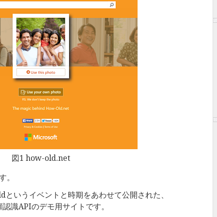
図1 how-old.net
です。
tの//Buildというイベントと時期をあわせて公開された、
顔認識APIのデモ用サイトです。