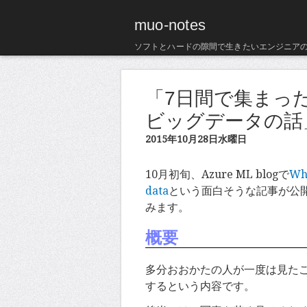
muo-notes
ソフトとハードの隙間で生きたいエンジニア
「7日間で集まった
ビッグデータの話」 (A
2015年10月28日水曜日
10月初旬、Azure ML blogで
Wha
data
という面白そうな記事が公
みます。
概要
多分おおかたの人が一度は見た
するという内容です。