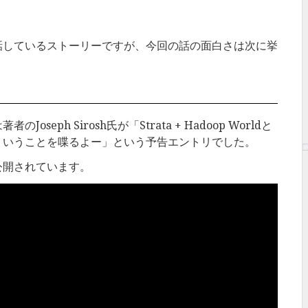
話しているストーリーですが、今回の話の面白さは次に挙
seph Sirosh氏が「Strata + Hadoop Worldと
ういうことを喋るよー」という予告エントリでした。
公開されています。