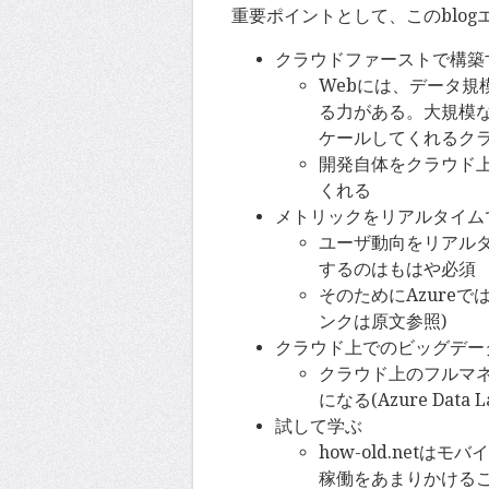
重要ポイントとして、このblog
クラウドファーストで構築
Webには、データ
る力がある。大規模
ケールしてくれるク
開発自体をクラウド
くれる
メトリックをリアルタイム
ユーザ動向をリアル
するのはもはや必須
そのためにAzureでは
ンクは原文参照)
クラウド上でのビッグデー
クラウド上のフルマ
になる(Azure Data
試して学ぶ
how-old.net
稼働をあまりかける