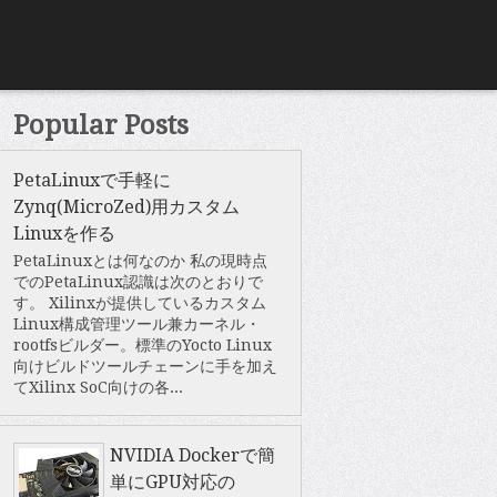
Popular Posts
PetaLinuxで手軽に
Zynq(MicroZed)用カスタム
Linuxを作る
PetaLinuxとは何なのか 私の現時点
でのPetaLinux認識は次のとおりで
す。 Xilinxが提供しているカスタム
Linux構成管理ツール兼カーネル・
rootfsビルダー。標準のYocto Linux
向けビルドツールチェーンに手を加え
てXilinx SoC向けの各...
NVIDIA Dockerで簡
単にGPU対応の