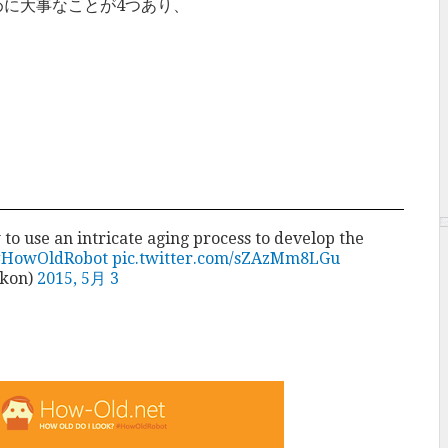
めに大事なことが4つあり、
。
o use an intricate aging process to develop the
#HowOldRobot
pic.twitter.com/sZAzMm8LGu
ikon)
2015, 5月 3