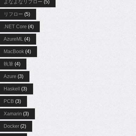
よなよなリフロー
(5)
リフロー
(5)
.NET Core
(4)
AzureML
(4)
MacBook
(4)
執筆
(4)
Azure
(3)
Haskell
(3)
PCB
(3)
Xamarin
(3)
Docker
(2)