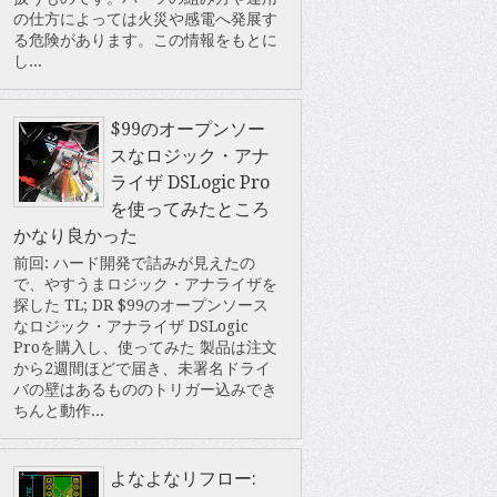
の仕方によっては火災や感電へ発展す
る危険があります。この情報をもとに
し...
$99のオープンソー
スなロジック・アナ
ライザ DSLogic Pro
を使ってみたところ
かなり良かった
前回: ハード開発で詰みが見えたの
で、やすうまロジック・アナライザを
探した TL; DR $99のオープンソース
なロジック・アナライザ DSLogic
Proを購入し、使ってみた 製品は注文
から2週間ほどで届き、未署名ドライ
バの壁はあるもののトリガー込みでき
ちんと動作...
よなよなリフロー: