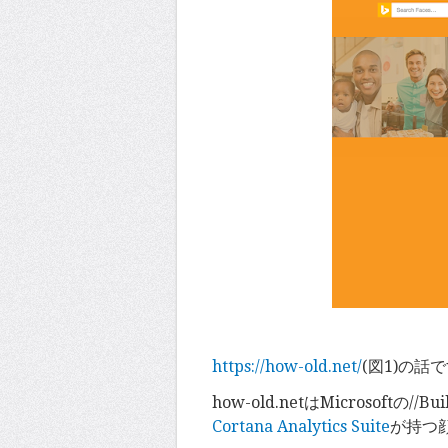
https://how-old.net/
(図1)の話
how-old.netはMicrosof
Cortana Analytics Suite
が持つ