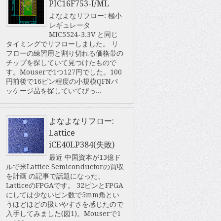
PIC16F753-I/ML
よなよなリフロー: 極小
レギュレータ
MIC5524-3.3V と同じ
タイミングでリフローしました。 リ
フローの練習用と割り切れる価格帯の
チップを探していて見つけたもので
す。Mouserで1つ127円でした。100
円前後で16ピン程度の小規模QFNパ
ッケージ品を探していてぴっ...
よなよなリフロー:
Lattice
iCE40LP384(失敗)
最近 中国資本が13億ド
ルで米Lattice Semiconductorの買収
を計画 の記事で話題になった、
LatticeのFPGAです。 32ピンとFPGA
にしては少ないピン数で5mm角とい
うほどほどの扱いやすさを感じたので
入手してみました(図1)。Mouserで1