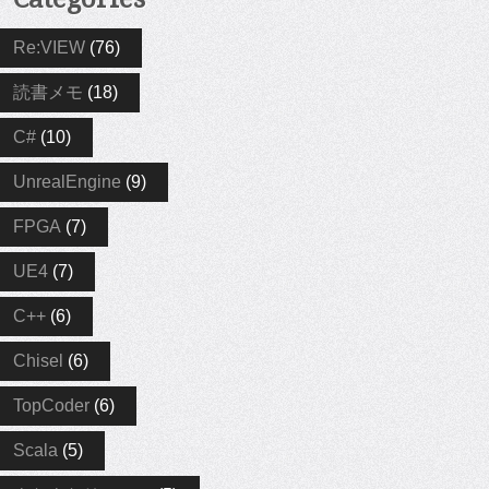
Re:VIEW
(76)
読書メモ
(18)
C#
(10)
UnrealEngine
(9)
FPGA
(7)
UE4
(7)
C++
(6)
Chisel
(6)
TopCoder
(6)
Scala
(5)