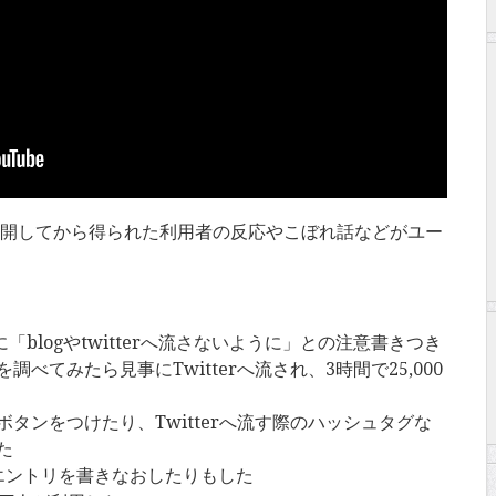
etを公開してから得られた利用者の反応やこぼれ話などがユー
開前に「blogやtwitterへ流さないように」との注意書きつき
べてみたら見事にTwitterへ流され、3時間で25,000
タンをつけたり、Twitterへ流す際のハッシュタグな
た
gエントリを書きなおしたりもした