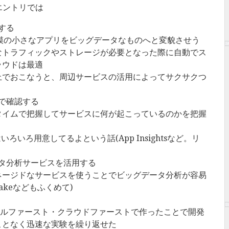
エントリでは
する
規模の小さなアプリをビッグデータなものへと変貌させう
なトラフィックやストレージが必要となった際に自動でス
ラウドは最適
上でおこなうと、周辺サービスの活用によってサクサクつ
で確認する
タイムで把握してサービスに何が起こっているのかを把握
いろいろ用意してるよという話(App Insightsなど。リ
タ分析サービスを活用する
ネージドなサービスを使うことでビッグデータ分析が容易
 Lakeなどもふくめて)
はモバイルファースト・クラウドファーストで作ったことで開発
ことなく迅速な実験を繰り返せた