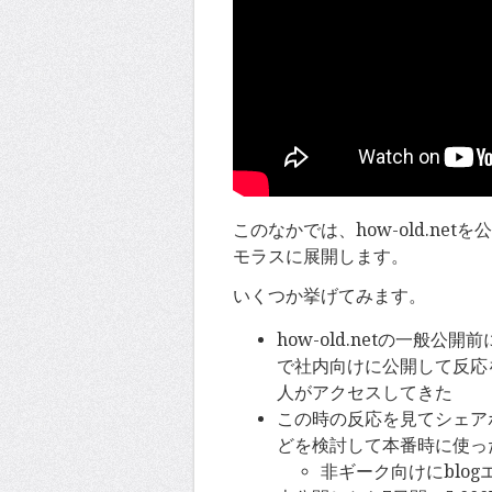
このなかでは、how-old.n
モラスに展開します。
いくつか挙げてみます。
how-old.netの一般公
で社内向けに公開して反応を調
人がアクセスしてきた
この時の反応を見てシェアボ
どを検討して本番時に使っ
非ギーク向けにblo