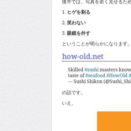
後半では、写真を若く見せるた
1.
ヒゲを剃る
2.
笑わない
3.
眼鏡を外す
ということが明らかになります
how-old.net
Skilled
#sushi
masters know t
taste of
#seafood
#HowOld
— Sushi Shikon (@Sushi_Sh
の話です。
いえ、