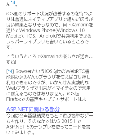
*4
ん
。
iOS側のサポート状況が改善するのを待つよ
りは普通にネイティブアプリで組んだほうが
良い結果となりそうなので、目下Xamarinを
通じてWindows Phone(Windows 10
Mobile)、iOS、Androidで共通利用できる
ラッパーライブラリを書いているところで
す。
こういうところでXamarinの楽しさが活きま
すね!
[
*4
] BowserというiOS向けのWebRTC機
能組み込みWebブラウザを使えばゴリ押し
利用できるのですが、いかんせん実験的な
Webブラウザで出来がイマイチなので常用
に耐えるものではありません。iOS版
Firefoxでの音声キャプチャサポートはよ
ASP.NETに関わる部分
今回は音声認識結果をもとに遊ぶ簡単なゲー
ムを作り、そのなかではVS 2015上で
ASP.NET 5のテンプレを使ってコードを書
いてみました。