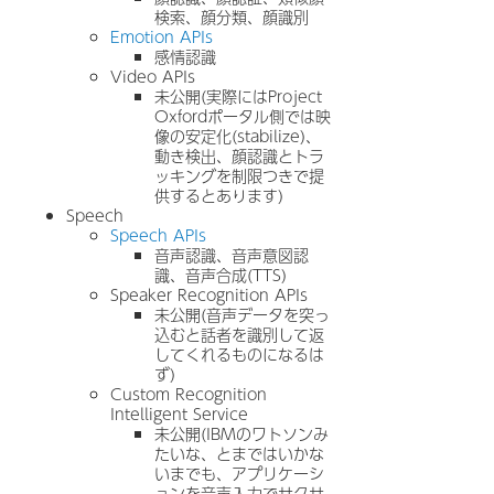
検索、顔分類、顔識別
Emotion APIs
感情認識
Video APIs
未公開(実際にはProject
Oxfordポータル側では映
像の安定化(stabilize)、
動き検出、顔認識とトラ
ッキングを制限つきで提
供するとあります)
Speech
Speech APIs
音声認識、音声意図認
識、音声合成(TTS)
Speaker Recognition APIs
未公開(音声データを突っ
込むと話者を識別して返
してくれるものになるは
ず)
Custom Recognition
Intelligent Service
未公開(IBMのワトソンみ
たいな、とまではいかな
いまでも、アプリケーシ
ョンを音声入力でサクサ