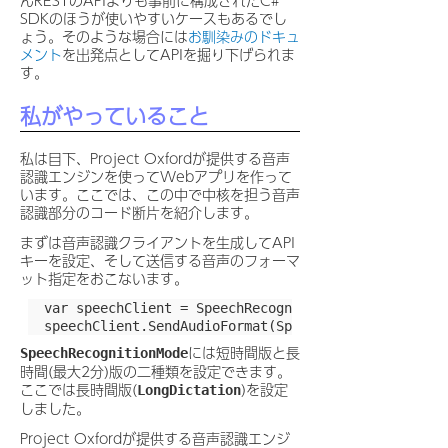
SDKのほうが使いやすいケースもあるでし
ょう。そのような場合には
お馴染みのドキュ
メント
を出発点としてAPIを掘り下げられま
す。
私がやっていること
私は目下、Project Oxfordが提供する音声
認識エンジンを使ってWebアプリを作って
います。ここでは、この中で中核を担う音声
認識部分のコード断片を紹介します。
まずは音声認識クライアントを生成してAPI
キーを設定、そして送信する音声のフォーマ
ット指定をおこないます。
  var speechClient = SpeechRecognitionServiceFactory
には短時間版と長
SpeechRecognitionMode
時間(最大2分)版の二種類を設定できます。
ここでは長時間版(
)を設定
LongDictation
しました。
Project Oxfordが提供する音声認識エンジ