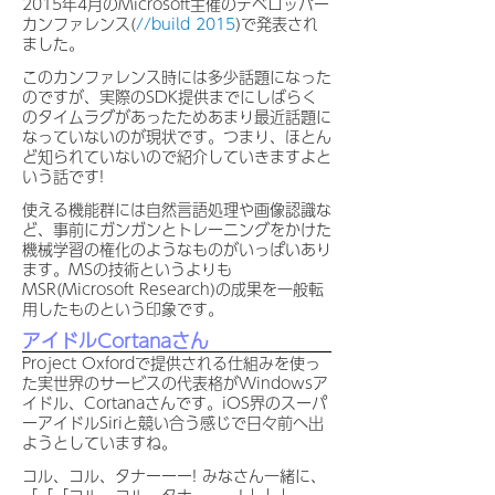
2015年4月のMicrosoft主催のデベロッパー
カンファレンス(
//build 2015
)で発表され
ました。
このカンファレンス時には多少話題になった
のですが、実際のSDK提供までにしばらく
のタイムラグがあったためあまり最近話題に
なっていないのが現状です。つまり、ほとん
ど知られていないので紹介していきますよと
いう話です!
使える機能群には自然言語処理や画像認識な
ど、事前にガンガンとトレーニングをかけた
機械学習の権化のようなものがいっぱいあり
ます。MSの技術というよりも
MSR(Microsoft Research)の成果を一般転
用したものという印象です。
アイドルCortanaさん
Project Oxfordで提供される仕組みを使っ
た実世界のサービスの代表格がWindowsア
イドル、Cortanaさんです。iOS界のスーパ
ーアイドルSiriと競い合う感じで日々前へ出
ようとしていますね。
コル、コル、タナーーー! みなさん一緒に、
「「「コル、コル、タナーーー! 」」」