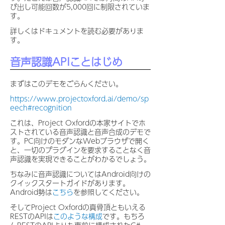
び出し可能回数が5,000回に制限されていま
す。
詳しくはドキュメントを読む必要がありま
す。
音声認識APIことはじめ
まずはこのデモをごらんください。
https://www.projectoxford.ai/demo/sp
eech#recognition
これは、Project Oxfordの本家サイトでホ
ストされている音声認識と音声合成のデモで
す。PC向けのモダンなWebブラウザで開く
と、一切のプラグインを要求することなく音
声認識を実現できることがわかるでしょう。
ちなみに音声認識についてはAndroid向けの
クイックスタートガイドがあります。
Android勢は
こちら
を参照してください。
そしてProject Oxfordの真骨頂ともいえる
RESTのAPIは
このような構成
です。もちろ
んRESTのAPIよりも事前に構成されたC#