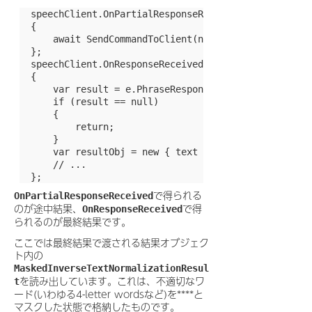
  speechClient.OnPartialResponseReceived += async (se
  {

      await SendCommandToClient(new JsonCmd { Comman
  };

  speechClient.OnResponseReceived += async (sender, e
  {

      var result = e.PhraseResponse.Results.FirstOrDe
      if (result == null)

      {

          return;

      }

      var resultObj = new { text = result.MaskedInver
      // ...

で得られる
OnPartialResponseReceived
のが途中結果、
で得
OnResponseReceived
られるのが最終結果です。
ここでは最終結果で渡される結果オブジェク
ト内の
MaskedInverseTextNormalizationResul
を読み出しています。これは、不適切なワ
t
ード(いわゆる4-letter wordsなど)を****と
マスクした状態で格納したものです。