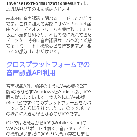
には
InverseTextNormalizationResult
認識結果がそのまま格納されます。
基本的に音声認識に関わるコードはこれだけ
です。これに加えて実際にはWebSocket経
由でオーディオストリームを受け取って右か
ら左へ流す仕組みや、不要の際に流れてきた
データを一時的に音声認識サーバへ流さず捨
てる「ミュート」機能などを持ちますが、根
っこの部分はこれだけです。
クロスプラットフォームでの
音声認識API利用
音声認識APIは前述のようにWeb版(REST
版)のみならずWindows版Android版、iOS
版も提供しています。個人的にはWeb版
(Rest版)ですべてのプラットフォームをカバ
ーできるならばそれでよかったのですが、こ
の場合に大きな壁となるのがiOSです。
iOSでは残念ながらiOS(Mobile Safari)の
WebRTCサポートは弱く、音声キャプチャ
の機能がいまだに(iOS 9.2時点)存在しませ