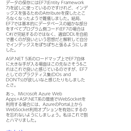
データの保存にはEF7(Entity Framework
7)を試しに使っているのですけれど、インデ
ックスを張るためのAttributeを探したとこ
ろなくなったようで難儀しました。結局、
EF7では基本的にデータベースの細かな部分
をすべてプログラム側コード(EF7の場合は
C#)で完結するのではなく、適宜DDLを自前
で書くのが良いという思想だと解釈して自分
でインデックスをぽちぽちと張るようにしま
した。
ASP.NET 5系のロードマップ上でEF7自体
に大きな手が入る場面はこの先なさそう&こ
れはこれで良いと感じているのですが、EF7
としてのプラクティス集(DOs and
DON'Ts)が欲しいなと感じたりもしました
とさ。
あっ、Microsoft Azure Web
Apps+ASP.NET系の環境でWebSocketを
利用する場合には、AzureのPortal上から
WebSocket利用オプションを有効にするの
を忘れないようにしましょう。私はこれで割
とハマりました。