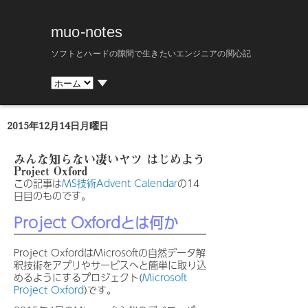
muo-notes
ソフトとハードの隙間で生きたいエンジニアの関心記
▼
2015年12月14日月曜日
みんな知らない凄いヤツ はじめよう
Project Oxford
この記事は
MS技術Advent Calendar
の14
日目のものです。
Project Oxfordとは何か
Project OxfordはMicrosoftの自然データ解
釈技術をアプリやサービスへと簡単に取り込
めるようにするプロジェクト(
Microsoft
Project Oxford
)です。