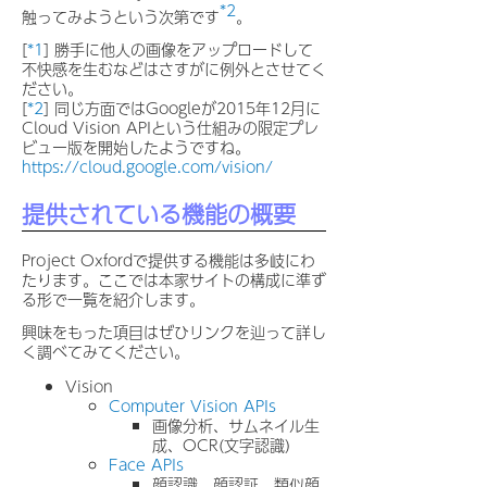
*2
触ってみようという次第です
。
[
*1
] 勝手に他人の画像をアップロードして
不快感を生むなどはさすがに例外とさせてく
ださい。
[
*2
] 同じ方面ではGoogleが2015年12月に
Cloud Vision APIという仕組みの限定プレ
ビュー版を開始したようですね。
https://cloud.google.com/vision/
提供されている機能の概要
Project Oxfordで提供する機能は多岐にわ
たります。ここでは本家サイトの構成に準ず
る形で一覧を紹介します。
興味をもった項目はぜひリンクを辿って詳し
く調べてみてください。
Vision
Computer Vision APIs
画像分析、サムネイル生
成、OCR(文字認識)
Face APIs
顔認識、顔認証、類似顔