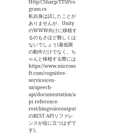
Http/CSharp/TTSPro
gram.cs
私自身は試したことが
ありませんが、Unity
のWWW向けに移植す
るのもさほど難しくは
ないでしょう(最低限
の動作だけでなく、ち
ゃんと移植する際には
https://www.microso
ft.com/cognitive-
services/en-
us/speech-
api/documentation/a
pi-reference-
rest/bingvoiceoutput
のREST APIリファレ
ンスが役に立つはずで
す)。