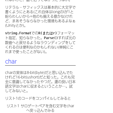
リテラル・サフィックスは基本的に大文字で
書くようにとある(これ自体はlongのlが1と
紛らわしいから+他のも揃える意かな)けれ
ど、まあそうならなかった環境もあるよなぁ
(Unityとか)。
での
フォーマッ
string.Format
R(またはr)
ト指定、知らなかった。
すれば元の
Parse()
数値へと戻せるようなラウンディングをして
くれるのは便利なのかもしれない(単純にこ
れまで使ったことがない)。
char
charの実体は8-bit(byte)だと思い込んでた
けれど16-bit(ushort)だと知った。これも完
全に意識してなかったやつだ。運の良い日本
語文字はcharに収まるということか…。試
してみないと。
リスト1のコードをコンパイルしてみると
リスト1 サロゲートペアを含む文字をchar
へ突っ込んでみる