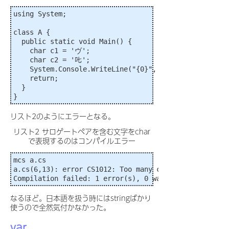
using System;

class A {

  public static void Main() {

    char c1 = 'ヴ';

    char c2 = '𠮟';

    System.Console.WriteLine("{0}", c2);

    return;

  }

}
リスト2のようにエラーとなる。
リスト2 サロゲートペアを含む文字をchar
で表現するのはコンパイルエラー
mcs a.cs

a.cs(6,13): error CS1012: Too many characters in char
なるほど。日本語を扱う時にはstringばかり
使うので全然気付かなかった。
var