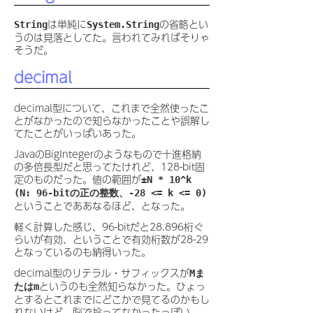
は単純に
の省略とい
String
System.String
うのは見落としてた。言われてみればそりゃ
そうだ。
decimal
decimal型について、これまで全然使ったこ
とがなかったので知らなかったことや誤解し
てたことがいっぱいあった。
JavaのBigIntegerのようなもので十進格納
の多倍長型だと思ってたけれど、128-bit固
定のものだった。値の範囲が
±N * 10^k
(N: 96-bitの正の整数、-28 <= k <= 0)
ということでああなるほど、となった。
軽く計算した感じ、96-bitだと28.896桁ぐ
らいが有効、ということで有効桁数が28-29
となっているのも納得いった。
decimal型のリテラル・サフィックスが
Mま
というのも全然知らなかった。ひょっ
たはm
とするとこれまでにどこかで見てるのかもし
れないけど、脳で拾ってなかったっぽい。