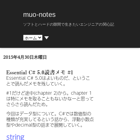
muo-notes
ソフトとハードの隙間で生きたいエンジニアの関心記
▼
2015年4月30日木曜日
Essential C# 5.0読書メモ #1
Essential C# 5.0はよいものだ、というこ
とで読んだメモを残していく。
#1だけど途中(chapter 2)から。chapter 1
は特にメモを取ることもないかなーと思って
さらさら読んだため。
今回はデータ型について。C#では数値型の
種類が充実してるという話から、浮動小数点
型やdecimal型の話まで展開していく。
string