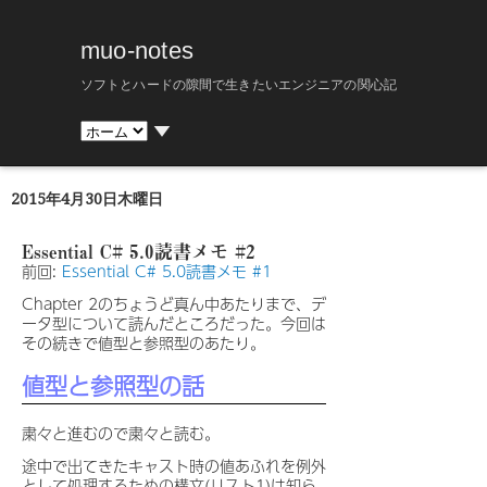
muo-notes
ソフトとハードの隙間で生きたいエンジニアの関心記
▼
2015年4月30日木曜日
Essential C# 5.0読書メモ #2
前回:
Essential C# 5.0読書メモ #1
Chapter 2のちょうど真ん中あたりまで、デ
ータ型について読んだところだった。今回は
その続きで値型と参照型のあたり。
値型と参照型の話
粛々と進むので粛々と読む。
途中で出てきたキャスト時の値あふれを例外
として処理するための構文(リスト1)は知ら