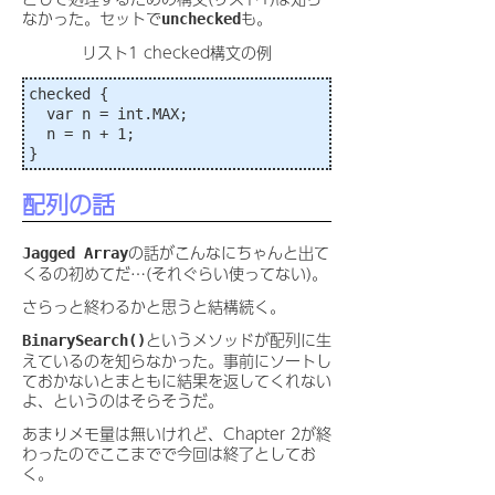
なかった。セットで
も。
unchecked
リスト1 checked構文の例
checked {

  var n = int.MAX;

  n = n + 1;

配列の話
の話がこんなにちゃんと出て
Jagged Array
くるの初めてだ…(それぐらい使ってない)。
さらっと終わるかと思うと結構続く。
というメソッドが配列に生
BinarySearch()
えているのを知らなかった。事前にソートし
ておかないとまともに結果を返してくれない
よ、というのはそらそうだ。
あまりメモ量は無いけれど、Chapter 2が終
わったのでここまでで今回は終了としてお
く。