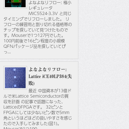
よなよなリフロー: 極小
レギュレータ
MIC5524-3.3V と同じ
タイミングでリフローしました。 リ
フローの練習用と割り切れる価格帯の
チップを探していて見つけたもので
す。Mouserで1つ127円でした。
100円前後で16ピン程度の小規模
QFNパッケージ品を探していてぴ
っ...
よなよなリフロー:
Lattice iCE40LP384(失
敗)
最近 中国資本が13億ド
ルで米Lattice Semiconductorの買
収を計画 の記事で話題になった、
LatticeのFPGAです。 32ピンと
FPGAにしては少ないピン数で5mm
角というほどほどの扱いやすさを感じ
たので入手してみました(図1)。
Mouserで1つ190...