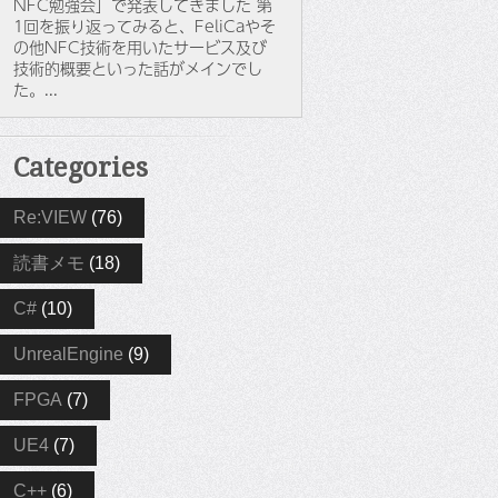
NFC勉強会」で発表してきました 第
1回を振り返ってみると、FeliCaやそ
の他NFC技術を用いたサービス及び
技術的概要といった話がメインでし
た。...
Categories
Re:VIEW
(76)
読書メモ
(18)
C#
(10)
UnrealEngine
(9)
FPGA
(7)
UE4
(7)
C++
(6)