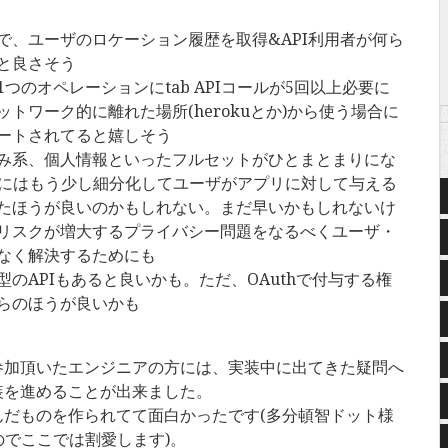
で、ユーザのロケーション履歴を取得&API利用者が何ら
と良さそう
つのオペレーションにtab APIコールが5回以上必要に
トワーク的に離れた場所(herokuとか)から使う場合に
ートされてると嬉しそう
み系、個人情報といったフルセットがひとまとまりにな
h的にはもう少し細分化してユーザがアプリに対して与える
たほうが良いのかもしれない。まだ早いかもしれないけ
リスクが増大するプライバシー問題をなるべくユーザ・
なく解決するためにも
のAPIもあると良いかも。ただ、OAuthで付与する権
らのほうが良いかも
参加頂いたエンジニアの方には、実装中に出てきた疑問へ
装を進めることが出来ました。
んだものを作られてて面白かったです(多分頓智ドット様
のでここでは割愛します)。