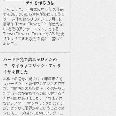
テナを作る方法
こんにちは。 小説家になろう の作品
群を読んでいたら連休が終わりそうで
す。 連休の終わりのアンミラ帰りに
衝撃作 TensorFlowでGPUが使えな
い とそのアンサーエントリである
TensorFlow on DockerでGPUを使
えるようにする方法 を読み、書いて
みたエ...
ハード開発で詰みが見えたの
で、やすうまロジック・アナラ
イザを探した
基板上の信号が見えない 昨年末に同
人ハードウェア製作をしていたのです
が、自前設計の基板に正しく信号が流
れているのか確認するのに苦労するこ
とが何度かありました。 これまでは
安いテスター1本でやってきたのです
が、さすがに限界かなということでオ
シロスコープ(オシロ)やロジック・...