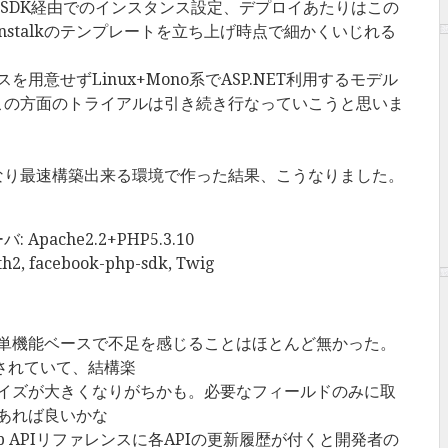
たAWS SDK経由でのインスタンス設定、デプロイあたりはこの
Beanstalkのテンプレートを立ち上げ時点で細かくいじれる
を用意せずLinux+Mono系でASP.NET利用するモデル
この方面のトライアルは引き続き行なっていこうと思いま
なり最速構築出来る環境で作った結果、こうなりました。
pache2.2+PHP5.3.10
 facebook-php-sdk, Twig
単機能ベースで不足を感じることはほとんど無かった。
意されていて、結構楽
イズが大きくなりがちかも。必要なフィールドのみに取
あれば良いかな
b APIリファレンスに各APIの更新履歴が付くと開発者の