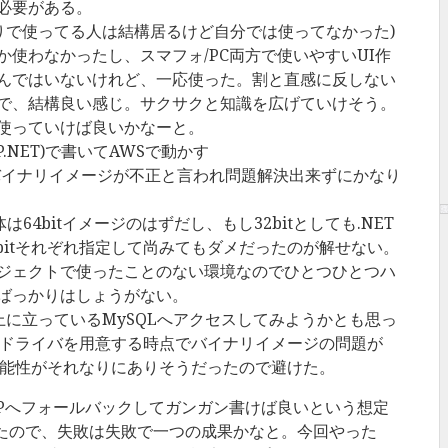
必要がある。
ap(身の回りで使ってる人は結構居るけど自分では使ってなかった)
使わなかったし、スマフォ/PC両方で使いやすいUI作
んではいないけれど、一応使った。割と直感に反しない
で、結構良い感じ。サクサクと知識を広げていけそう。
使っていけば良いかなーと。
P.NET)で書いてAWSで動かす
Liteのバイナリイメージが不正と言われ問題解決出来ずにかなり
自体は64bitイメージのはずだし、もし32bitとしても.NET
64bitそれぞれ指定して尚みてもダメだったのが解せない。
ジェクトで使ったことのない環境なのでひとつひとつハ
ばっかりはしょうがない。
S上に立っているMySQLへアクセスしてみようかとも思っ
QLドライバを用意する時点でバイナリイメージの問題が
る可能性がそれなりにありそうだったので避けた。
Pへフォールバックしてガンガン書けば良いという想定
いたので、失敗は失敗で一つの成果かなと。今回やった