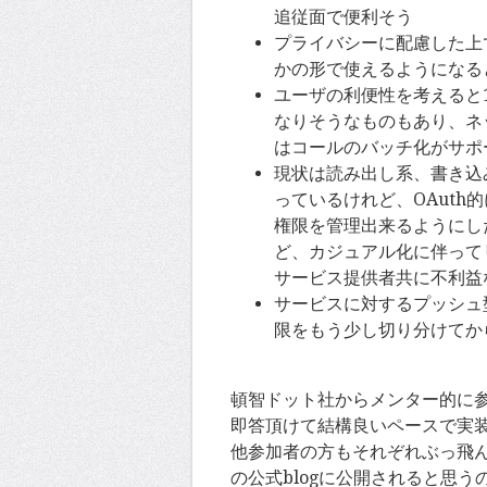
追従面で便利そう
プライバシーに配慮した上
かの形で使えるようになる
ユーザの利便性を考えると1
なりそうなものもあり、ネッ
はコールのバッチ化がサポ
現状は読み出し系、書き込
っているけれど、OAut
権限を管理出来るようにし
ど、カジュアル化に伴って
サービス提供者共に不利益
サービスに対するプッシュ型
限をもう少し切り分けてか
頓智ドット社からメンター的に
即答頂けて結構良いペースで実
他参加者の方もそれぞれぶっ飛
の公式blogに公開されると思う