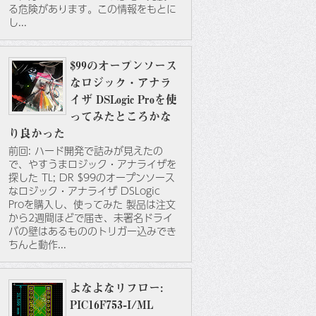
る危険があります。この情報をもとに
し...
$99のオープンソース
なロジック・アナラ
イザ DSLogic Proを使
ってみたところかな
り良かった
前回: ハード開発で詰みが見えたの
で、やすうまロジック・アナライザを
探した TL; DR $99のオープンソース
なロジック・アナライザ DSLogic
Proを購入し、使ってみた 製品は注文
から2週間ほどで届き、未署名ドライ
バの壁はあるもののトリガー込みでき
ちんと動作...
よなよなリフロー:
PIC16F753-I/ML