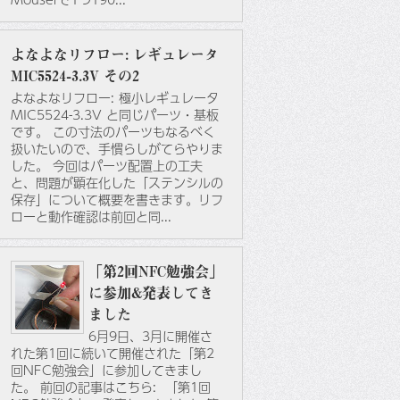
よなよなリフロー: レギュレータ
MIC5524-3.3V その2
よなよなリフロー: 極小レギュレータ
MIC5524-3.3V と同じパーツ・基板
です。 この寸法のパーツもなるべく
扱いたいので、手慣らしがてらやりま
した。 今回はパーツ配置上の工夫
と、問題が顕在化した「ステンシルの
保存」について概要を書きます。リフ
ローと動作確認は前回と同...
「第2回NFC勉強会」
に参加&発表してき
ました
6月9日、3月に開催さ
れた第1回に続いて開催された「第2
回NFC勉強会」に参加してきまし
た。 前回の記事はこちら: 「第1回