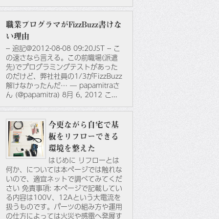
職業プログラマがFizzBuzz書けな
い理由
-- 追記@2012-08-08 09:20JST -- こ
の速さなら言える。この前職場(派遣
先)でプログラミングテストがあった
のだけど、弊社社員の1/3がFizzBuzz
解けなかったんだ… — papamitraさ
ん (@papamitra) 8月 6, 2012 こ...
今更ながら自宅で基
板をリフローできる
環境を整えた
はじめに リフローとは
何か、については本ページでは触れな
いので、適宜ネットで調べてみてくだ
さい 免責事項: 本ページで記載してい
る内容は100V、12Aという大電流を
扱うものです。パーツの組み方や運用
の仕方によっては火災や感電へ発展す