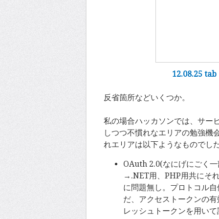
12.08.25 tab
反省箇所などいくつか。
私の場合ハッカソンでは、サー
しつつ不慣れなエリアの勉強機
れエリアは以下ようなものでし
OAuth 2.0(なにげに
→.NET用、PHP用共に
に問題無し。プロトコル自体
だ、アクセストークンの有効
レッシュトークンを用いて