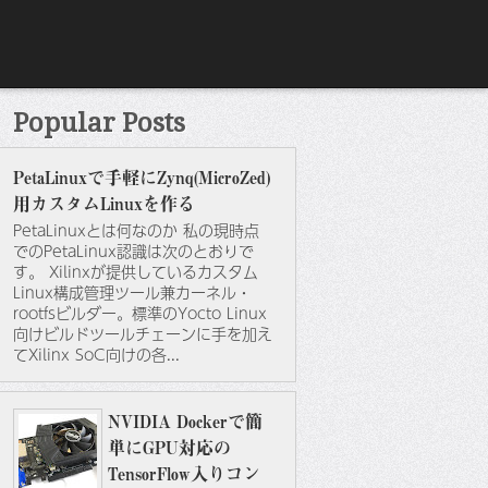
Popular Posts
PetaLinuxで手軽にZynq(MicroZed)
用カスタムLinuxを作る
PetaLinuxとは何なのか 私の現時点
でのPetaLinux認識は次のとおりで
す。 Xilinxが提供しているカスタム
Linux構成管理ツール兼カーネル・
rootfsビルダー。標準のYocto Linux
向けビルドツールチェーンに手を加え
てXilinx SoC向けの各...
NVIDIA Dockerで簡
単にGPU対応の
TensorFlow入りコン