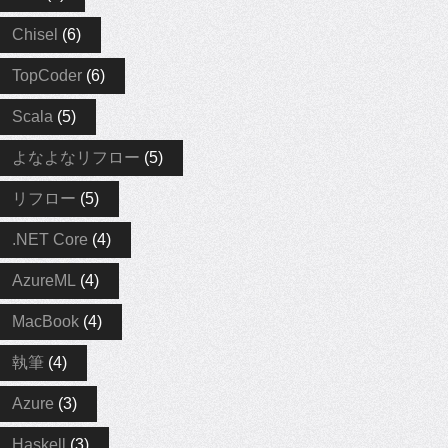
Chisel
(6)
TopCoder
(6)
Scala
(5)
よなよなリフロー
(5)
リフロー
(5)
.NET Core
(4)
AzureML
(4)
MacBook
(4)
執筆
(4)
Azure
(3)
Haskell
(3)