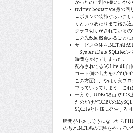
かったので別の機会にやる
twitter bootstr
→ボタンの装飾ぐらいにしか
りというあたりまで踏み込
クラス切りがされているの
この先数回機会あるごとに
サービス全体を.NET系(AS
→System.Data.SQ
時間をかけてしまった。
配布されてるSQLite.dll
コード側の出力を32bit/
この方面は、やはり実プロ
マっていってしまう。これ
一方で、ODBC経由でRD
たのだけどODBCのMyS
SQLiteと同様に発生す
時間が不足しそうになったらPH
のもと.NET系の実験をやって