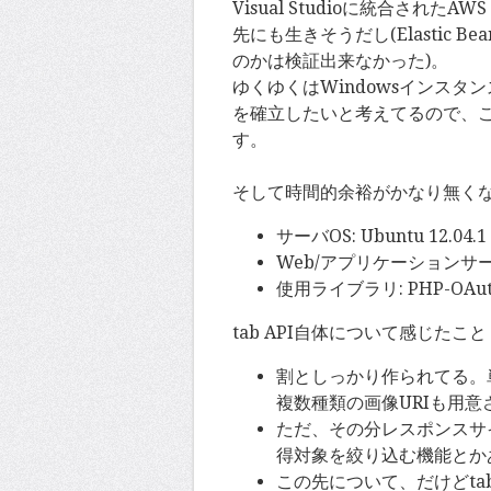
Visual Studioに統合され
先にも生きそうだし(Elastic 
のかは検証出来なかった)。
ゆくゆくはWindowsインスタンス
を確立したいと考えてるので、
す。
そして時間的余裕がかなり無く
サーバOS: Ubuntu 12.04.1
Web/アプリケーションサーバ: A
使用ライブラリ: PHP-OAuth2,
tab API自体について感じたこと
割としっかり作られてる。
複数種類の画像URIも用
ただ、その分レスポンスサ
得対象を絞り込む機能とか
この先について、だけどta