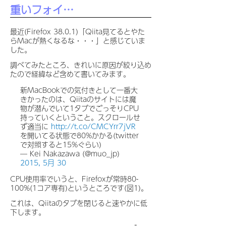
重いフォイ…
最近(Firefox 38.0.1)「Qiita見てるとやた
らMacが熱くなるな・・・」と感じていま
した。
調べてみたところ、きれいに原因が絞り込め
たので経緯など含めて書いてみます。
新MacBookでの気付きとして一番大
きかったのは、Qiitaのサイトには魔
物が潜んでいて1タブでごっそりCPU
持っていくということ。スクロールせ
ず適当に
http://t.co/CMCYrr7jVR
を開いてる状態で80%かかる(twitter
で対照すると15%ぐらい)
— Kei Nakazawa (@muo_jp)
2015, 5月 30
CPU使用率でいうと、Firefoxが常時80-
100%(1コア専有)というところです(図1)。
これは、Qiitaのタブを閉じると速やかに低
下します。