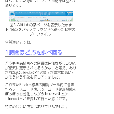
ぱなしにした際のプロファイル結果は図3の
通りです。
図3 GitHubの某ページを表示したまま
Firefoxをバックグラウンドへ送った状態の
プロファイル
全然違いますね。
1時間ほどJSを調べ回る
どうも画面描画への影響は皆無ながらDOM
が頻繁に更新されてるのかな、と考え、あり
がちなjQuery.fxの発火頻度が異常に高いと
かそういう事象を探し回りました。
これまたFirefox標準の開発ツール内に含ま
れるソースコード表示で、コード整形機能を
ぽちぽち有効化しながら
とか
interval
とかを探して行った感じです。
timeout
特にめぼしい成果はありませんでした。