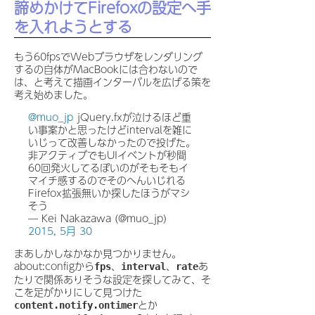
諦めかけてFirefoxの設定へ手
を入れようとする
もう60fpsでWebブラウザをレンダリング
するの自体がMacBookには合わないので
は、と考えて描画インターバルを広げる策を
考え始めました。
@muo_jp
jQuery.fxが泣けるほど重
い事案かと思ったけどintervalを雑に
いじって改善しなかったので投げた。
非アクティブでもUIイベントが秒間
60回発火してるぽいのがそもそもイ
マイチ感するのでそのへんいじれる
Firefox拡張無いか探したほうがマシ
そう
— Kei Nakazawa (@muo_jp)
2015, 5月 30
まあしかしなかなか見つかりません。
about:configから
、
、
あ
fps
interval
rate
たりで関係ありそうな設定を探してみて、そ
こを足がかりにして見つけた
とか
content.notify.ontimer