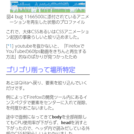
図4 bug 1166500に添付されているアニメ
ーションを再生した状態のプロファイル
これで、大体CSSあるいはCSSアニメーショ
ン起因の事象らしいと絞り込めました。
[
*1
] youtubeを抜かないと、「Firefoxで
YouTubeの60fps動画をきちんと再生する
方法」的なのばかりが見つかったため
ゴリゴリ削って場所特定
あとはQiitaへ戻り、要素を絞り込んでいく
だけです。
例によってFirefoxの開発ツール内にあるイ
ンスペクタで要素をセンターに入れて削除、
を何度かおこないました。
途中で面倒になってきて
を全部削除し
body
てもCPU使用率が下がらず、
を消すと
head
下がったので、ヘッダ内で読みだしている外
部のCSS起因らしいとわかりました。