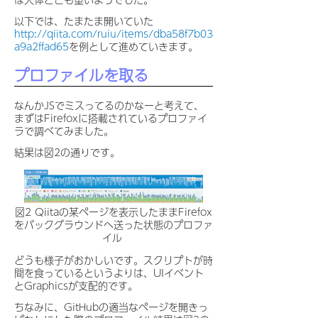
以下では、たまたま開いていた
http://qiita.com/ruiu/items/dba58f7b03
a9a2ffad65
を例として進めていきます。
プロファイルを取る
なんかJSでミスってるのかなーと考えて、
まずはFirefoxに搭載されているプロファイ
ラで調べてみました。
結果は図2の通りです。
図2 Qiitaの某ページを表示したままFirefox
をバックグラウンドへ送った状態のプロファ
イル
どうも様子がおかしいです。スクリプトが時
間を食っているというよりは、UIイベント
とGraphicsが支配的です。
ちなみに、GitHubの適当なページを開きっ