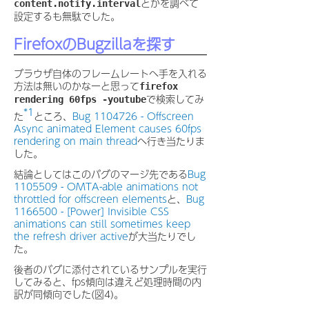
とかを調べて
content.notify.interval
設定するも無駄でした。
FirefoxのBugzillaを探す
ブラウザ自体のフレームレートへ手を入れる
方法は無いのかなーと思って
firefox
で検索してみ
rendering 60fps -youtube
*1
た
ところ、
Bug 1104726 - Offscreen
Async animated Element causes 60fps
rendering on main thread
へ行き当たりま
した。
結論としてはこのバグのマージ先である
Bug
1105509 - OMTA-able animations not
throttled for offscreen elements
と、
Bug
1166500 - [Power] Invisible CSS
animations can still sometimes keep
the refresh driver active
が大当たりでし
た。
後者のバグに添付されているサンプルを実行
してみると、fps傾向は違えど処理時間の内
訳が同傾向でした(図4)。