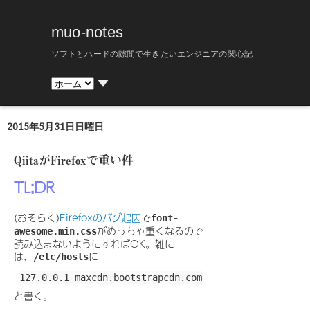
muo-notes
ソフトとハードの隙間で生きたいエンジニアの関心記
▼
2015年5月31日日曜日
QiitaがFirefoxで重い件
TL;DR
(おそらく)
Firefoxのバグ起因
で
font-
がめっちゃ重くなるので
awesome.min.css
読み込まないようにすればOK。雑に
は、
に
/etc/hosts
と書く。